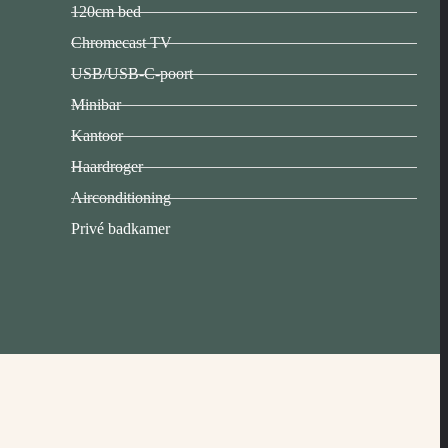
120cm bed
Chromecast TV
USB/USB-C-poort
Minibar
Kantoor
Haardroger
Airconditioning
Privé badkamer