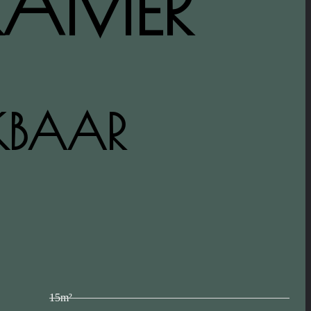
KAMER
KBAAR
15m²