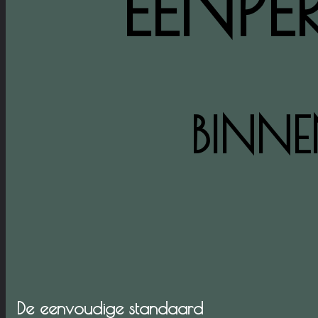
EENP
BINN
De eenvoudige standaard